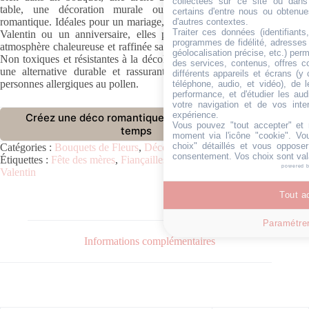
collectées sur ce site ou dans
table, une décoration murale ou une mise en scène
certains d'entre nous ou obtenue
romantique. Idéales pour un mariage, des fiançailles, la Saint-
d'autres contextes.
Traiter ces données (identifiants
Valentin ou un anniversaire, elles permettent de créer une
programmes de fidélité, adresses 
atmosphère chaleureuse et raffinée sans contrainte d’entretien.
géolocalisation précise, etc.) per
Non toxiques et résistantes à la décoloration, elles constituent
des services, contenus, offres c
une alternative durable et rassurante, notamment pour les
différents appareils et écrans (y
personnes allergiques au pollen.
téléphone, audio, et vidéo), de l
performance, et d'étudier les aud
votre navigation et de vos inter
expérience.
Créez une déco romantique qui dure dans le
Vous pouvez "tout accepter" et r
temps
moment via l'icône "cookie"
. Vo
choix" détaillés et vous oppose
Catégories :
Bouquets de Fleurs
,
Décoration de table
consentement. Vos choix sont val
Étiquettes :
Fête des mères
,
Fiançailles
,
Mariage
,
Saint-
powered 
Valentin
Tout a
Paramétrer
Informations complémentaires