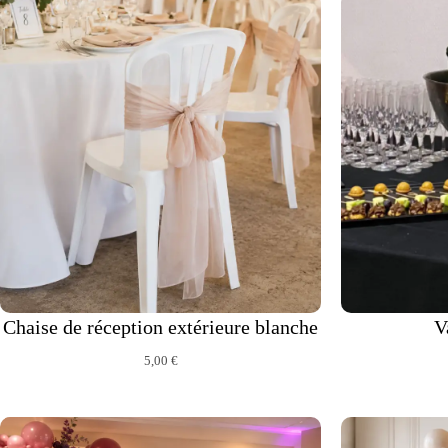
u
l
t
a
t
Chaise de réception extérieure blanche
V
5,00
€