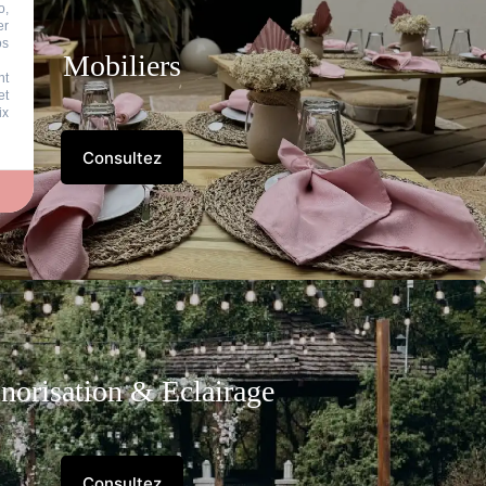
o,
er
os
Mobiliers
nt
et
ix
Consultez
norisation & Eclairage
Consultez