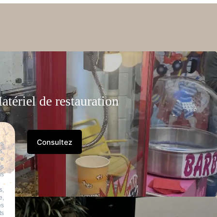
atériel de restauration
Consultez
es
s,
re
es
us
s,
e,
es
ts