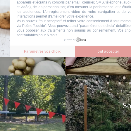
appareils et écrans (y compris par email, courrier, SMS, téléphone, audi
et vidéo), de les personnaliser, d'en mesurer la performance, et d'étudi
les audiences. L'enregistrement vidéo de votre navigation et de v
interactions permet d'améliorer votre expérience.
Vous pouvez "tout accepter" et retirer votre consentement à tout mome
via l'icône "cookie"
. Vous pouvez aussi "paramétrer des choix" détaillés 
vous opposer aux traitements non soumis au consentement. Vos cho
sont valables pour 6 mois.
powered by
Paramétrer vos choix
Tout accepter
So