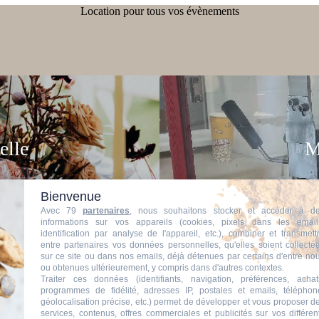
Location pour tous vos évènements
elle
M
Bienvenue
Avec 79
partenaires
, nous souhaitons stocker et accéder à d
informations sur vos appareils (cookies, pixels dans les email
identification par analyse de l'appareil, etc.), combiner et transmett
entre partenaires vos données personnelles, qu'elles soient collecté
sur ce site ou dans nos emails, déjà détenues par certains d'entre no
ou obtenues ultérieurement, y compris dans d'autres contextes.
Traiter ces données (identifiants, navigation, préférences, achat
programmes de fidélité, adresses IP, postales et emails, téléphon
géolocalisation précise, etc.) permet de développer et vous proposer d
services, contenus, offres commerciales et publicités sur vos différen