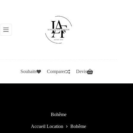
Passer
au
contenu
Souhaits
Comparer
Devis
Bohême
Accueil Location
Bohême